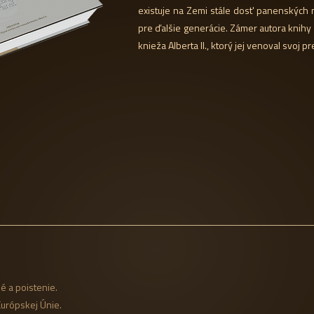
existuje na Zemi stále dosť panenských mi
pre ďalšie generácie. Zámer autora knihy
knieža Alberta II., ktorý jej venoval svoj p
é a poistenie.
Európskej Únie.