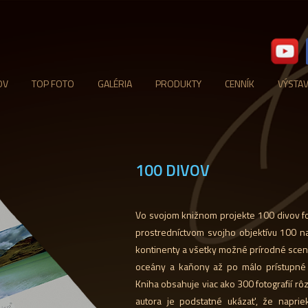
OV
TOP FOTO
GALÉRIA
PRODUKTY
CENNÍK
VÝSTA
100 DIVOV
Vo svojom knižnom projekte 100 divov fot
prostredníctvom svojho objektívu 100 n
kontinenty a všetky možné prírodné scené
oceány a kaňony až po málo prístupné
Kniha obsahuje viac ako 300 fotografií rô
autora je podstatné ukázať, že napriek 