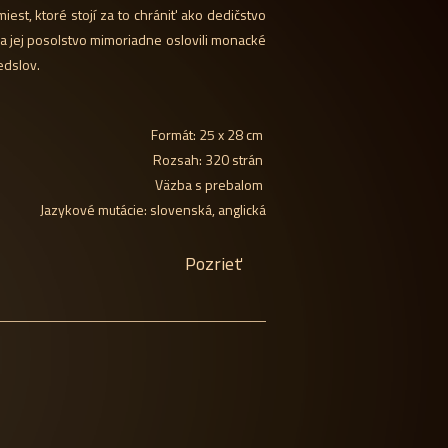
est, ktoré stojí za to chrániť ako dedičstvo
 a jej posolstvo mimoriadne oslovili monacké
redslov.
Formát: 25 x 28 cm
Rozsah: 320 strán
Väzba s prebalom
Jazykové mutácie: slovenská, anglická
Pozrieť