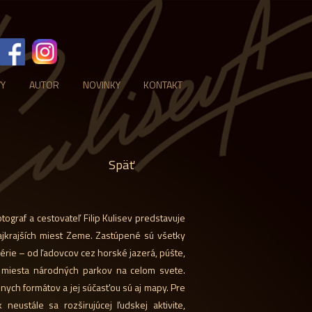
VY
AUTOR
NOVINKY
KONTAKT
Späť
ograf a cestovateľ Filip Kulisev predstavuje
ajkrajších miest Zeme. Zastúpené sú všetky
rie – od ľadovcov cez horské jazerá, púšte,
 miesta národných parkov na celom svete.
znych formátov a jej súčasťou sú aj mapy. Pre
neustále sa rozširujúcej ľudskej aktivite,