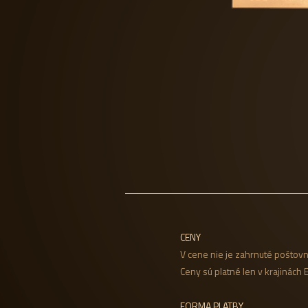
CENY
V cene nie je zahrnuté poštovn
Ceny sú platné len v krajinách 
FORMA PLATBY