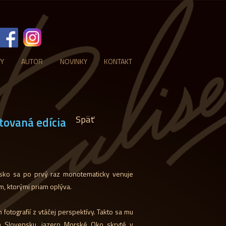
VY
AUTOR
NOVINKY
KONTAKT
Späť
ovaná edícia
nsko sa po prvý raz monotematicky venuje
m, ktorými priam oplýva.
fotografií z vtáčej perspektívy. Takto sa mu
na Slovensku, jazero Morské Oko skryté v