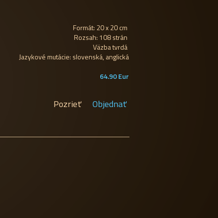
Formát: 20 x 20 cm
Rozsah: 108 strán
Väzba tvrdá
Jazykové mutácie: slovenská, anglická
64.90 Eur
Pozrieť
Objednať