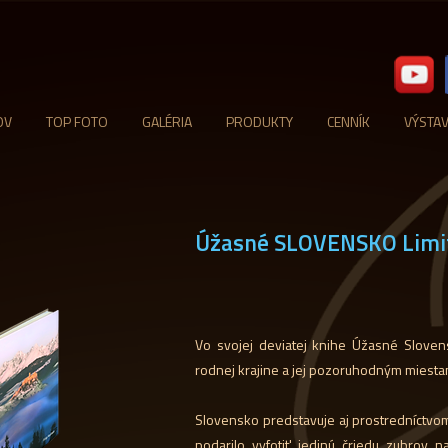
OV
TOP FOTO
GALÉRIA
PRODUKTY
CENNÍK
VÝSTA
Úžasné SLOVENSKO Limit
Vo svojej deviatej knihe Úžasné Slove
rodnej krajine a jej pozoruhodným miesta
Slovensko predstavuje aj prostredníctvom 
podarilo vyfotiť jedinú čriedu zubrov 