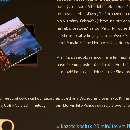
bohatých lesoch Vihorlatu alebo Domaš
podobá na jeho slávnejší náprotivok na 
Málo známy Čabraďský hrad na stredno
netreba cestovať až do Peru. Prírodné 
turistické lokality krajiny, ako sú Vysoké 
mnohé málo známe klenoty našej prírody
Pre Filipa však Slovensko nie je len nádher
naše územie posledné tisícročia. Hradné 
starobylé kostoly sú dôkazom, že Slovens
roch geografických celkov: Západné, Stredné a Východné Slovensko. Kniha
e aj USB kľúč s 20-minútovým filmom, ktorým Filip Kulisev ukazuje Slovensko 
V kazete spolu s 20 minútovým f