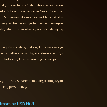
ínsky meander na Váhu, ktorý sa nápadne
rieke Colorado v americkom Grand Canyone.
m Slovensku ukazuje, že za Machu Picchu
krásy sa tak nezužujú len na najznámejšie
Tatry alebo Slovenský raj, ale predstavujú aj
.
ná príroda, ale aj história, ktorá ovplyvňuje
ruiny, veľkolepé zámky, opustené kláštory i
ko bolo vždy križovatkou dejín v Európe.
 vychádza v slovenskom a anglickom jazyku.
z inej perspektívy.
ilmom na USB kľuči