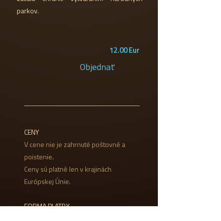
parkov.
12.00 Eur
Objednať
CENY
V cene nie je zahrnuté poštovné a
poistenie.
Ceny sú platné len v krajinách
Európskej Únie.
FORMA PLATBY
Platba prevodom na naše bankové