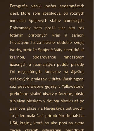
Fotografie vznikli počas sedemnástich
ciest, ktoré som absolvoval po rôznych
miestach Spojených štátov amerických.
Dohromady som prežil viac ako rok
fotením prírodných krás v zámorí.
Považujem to za krásne obdobie svojej
tvorby, pretože Spojené štáty americké sú
krajinou, obdarovanou množstvom
úžasných a rozmanitých podôb prírody.
Od majestátnych ľadovcov na Aljaške,
dažďových pralesov v štáte Washington,
cez pestrofarebné gejzíry v Yellowstone,
prekrásne skalné útvary v Arizone, púšte
s bielym pieskom v Novom Mexiku až po
palmové pláže na Havajských ostrovoch.
To je len malá časť prírodného bohatstva
USA, krajiny, ktorá ho ako prvá na svete
začala chrániť vytváraním národných