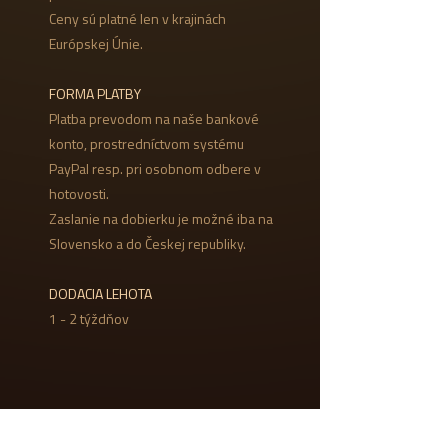
Ceny sú platné len v krajinách
Európskej Únie.
FORMA PLATBY
Platba prevodom na naše bankové
konto, prostredníctvom systému
PayPal resp. pri osobnom odbere v
hotovosti.
Zaslanie na dobierku je možné iba na
Slovensko a do Českej republiky.
DODACIA LEHOTA
1 - 2 týždňov