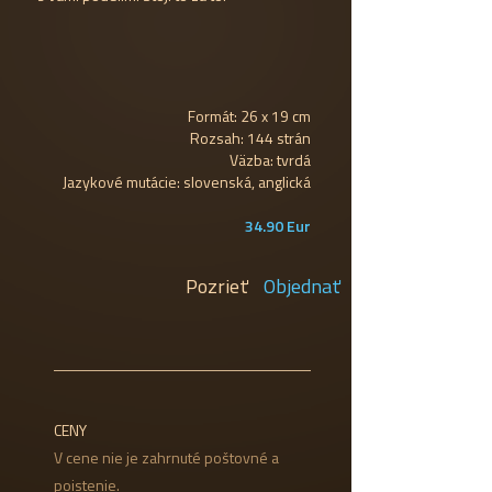
Formát: 26 x 19 cm
Rozsah: 144 strán
Väzba: tvrdá
Jazykové mutácie: slovenská, anglická
34.90 Eur
Pozrieť
Objednať
CENY
V cene nie je zahrnuté poštovné a
poistenie.