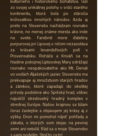
kultúrneho i historického bohatstva. Ťaží
zo svojej unikátnej polohy v srdci starého
kontinentu, ktorá bola po stáročia
križovatkou mnohých národov. Azda aj
preto na Slovensku nachádzam rovnako
krásne, no menej známe miesta ako inde
na svete. Farebné more ďateliny
purpurovej pri Lipovej v ničom nezaostáva
za krásami levanduľových polí v
Provensalsku. Roháče a Kriváň sa na
hladine pokojnej Liptovskej Mary odrážajú
rovnako neopakovateľne ako Mt. Denali
vo vodách Aljašských jazier. Slovensko ma
prekvapuje aj množstvom starých hradov
a zámkov, ktoré zapadajú do okolitej
prírody podobne ako Spišský hrad, vôbec
najväčší stredoveký hradný komplex v
strednej Európe. Našou krajinou sa túlam
čoraz častejšie a objavujem jej krásy aj z
výšky. Dron mi pomohol nájsť pohľady a
zákutia, o ktorých som stojac na pevnej
zemi ani netušil. Rád sa o moje Slovensko
s vami podelím. Stojí to za to!