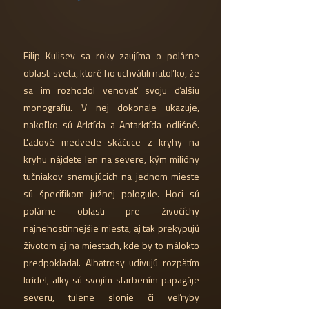
Filip Kulisev sa roky zaujíma o polárne
oblasti sveta, ktoré ho uchvátili natoľko, že
sa im rozhodol venovať svoju ďalšiu
monografiu. V nej dokonale ukazuje,
nakoľko sú Arktída a Antarktída odlišné.
Ľadové medvede skáčuce z kryhy na
kryhu nájdete len na severe, kým milióny
tučniakov snemujúcich na jednom mieste
sú špecifikom južnej pologule. Hoci sú
polárne oblasti pre živočíchy
najnehostinnejšie miesta, aj tak prekypujú
životom aj na miestach, kde by to málokto
predpokladal. Albatrosy udivujú rozpätím
krídel, alky sú svojím sfarbením papagáje
severu, tulene slonie či veľryby