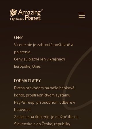
CENY
V cene nie je zahrnuté poštovné a
poistenie.
Ceny sú platné len v krajinách
Európskej Únie.
FORMA PLATBY
Platba prevodom na naše bankové
konto, prostredníctvom systému
PayPal resp. pri osobnom odbere v
hotovosti.
Zaslanie na dobierku je možné iba na
Slovensko a do Českej republiky.