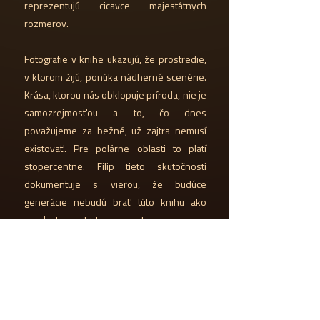
reprezentujú cicavce majestátnych
rozmerov.
Fotografie v knihe ukazujú, že prostredie,
v ktorom žijú, ponúka nádherné scenérie.
Krása, ktorou nás obklopuje príroda, nie je
samozrejmosťou a to, čo dnes
považujeme za bežné, už zajtra nemusí
existovať. Pre polárne oblasti to platí
stopercentne. Filip tieto skutočnosti
dokumentuje s vierou, že budúce
generácie nebudú brať túto knihu ako
svedectvo o stratenom svete.
Zámer autora knihy a jej posolstvo
mimoriadne oslovili monacké knieža
Alberta II., ktorý jej venoval svoj predslov.
Formát: 22 x 22 cm