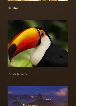
Ostatné
Rio de Janeiro