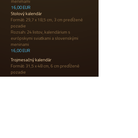
menimami
16,00 EUR
Stolový kalendár
Formát: 29,7 x 18,5 cm, 3 cm predĺžené
pozadie
Rozsah: 24 listov, kalendárium s
európskymi sviatkami a slovenskými
meninami
16,00 EUR
Trojmesačný kalendár
Formát: 31,5 x 48 cm, 6 cm predĺžené
pozadie
Rozsah: 12 listov, kalendárium s
meninami
16,00 EUR
CENY
Uvedené ceny sú kalkulované bez 23% DPH,
bez poštovného a poistenia.
Ceny sú platné len v krajinách Európskej Únie.