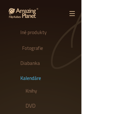
Iné produkty
Fotografie
Diabanka
Kalendáre
Knihy
DVD