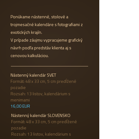
Ponúkame nástenné, stolové a
trojmesačné kalendáre s fotografiami z
exotických krajín.
V prípade záujmu vypracujeme grafický
návrh podľa predstáv klienta aj s
cenovou kalkuláciou.
Nástenný kalendár SVET
Formát: 48 x 33 cm, 5 cm predĺžené
pozadie
Rozsah: 13 listov, kalendárium s
menimami
16,00 EUR
Nástenný kalendár SLOVENSKO
Formát: 48 x 33 cm, 5 cm predĺžené
pozadie
Rozsah: 13 listov, kalendárium s