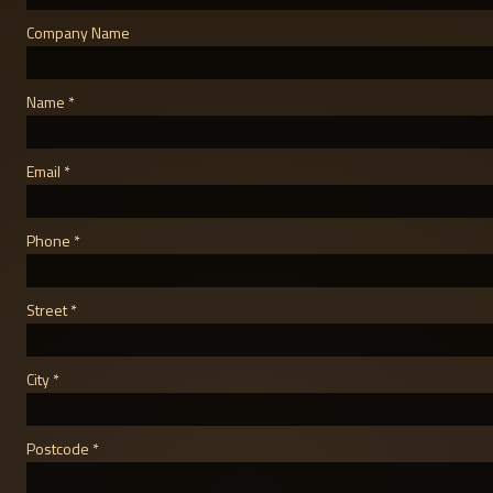
Company Name
Name
Email
Phone
Street
City
Postcode