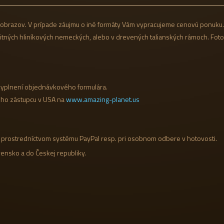
brazov. V prípade záujmu o iné formáty Vám vypracujeme cenovú ponuku.
litných hliníkových nemeckých, alebo v drevených talianských rámoch. Fot
yplnení objednávkového formulára.
šho zástupcu v USA na
www.amazing-planet.us
prostredníctvom systému PayPal resp. pri osobnom odbere v hotovosti.
ensko a do Českej republiky.