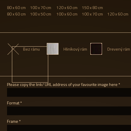
80 x 60 cm 100 x 70 cm 120 x 60 cm 150 x 80 cm
80 x 60 cm 100 x 50 cm 100 x 60 cm 100 x 70 cm 120 x 60 cm 
Bez rámu
Hliníkový rám
Drevený rám
Please copy the link/ URL address of your favourite image here
Format
Frame