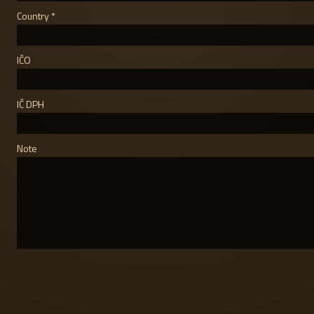
Country
IČO
IČ DPH
Note