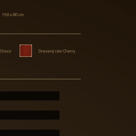
150 x 8
0 cm
 Choco
Drevený rám Cherry